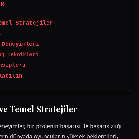
ER
emel Stratejiler
ı
 Deneyimleri
ng Teknikleri
nsipleri
Katılın
e Temel Stratejiler
eyimler, bir projenin başarısı ile başarısızlığı
odern dünyada oyuncuların yüksek beklentileri,