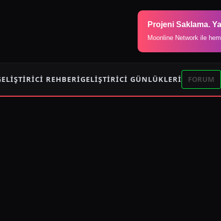
Projeni Saklama. Ya
Moonline Network ile hem
GELIŞTIRICI REHBERI
GELIŞTIRICI GÜNLÜKLERI
FORUM