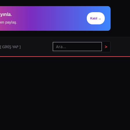
yınla.
Katıl →
en paylaş.
>
[ GİRİŞ YAP ]