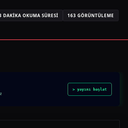
3 DAKIKA OKUMA SÜRESI
163 GÖRÜNTÜLEME
> yayını başlat
z