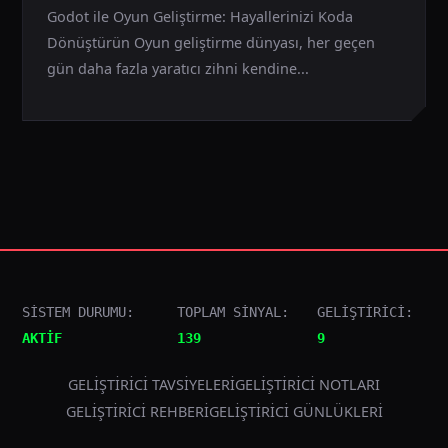
Godot ile Oyun Geliştirme: Hayallerinizi Koda
Dönüştürün Oyun geliştirme dünyası, her geçen
gün daha fazla yaratıcı zihni kendine...
SİSTEM DURUMU:
TOPLAM SİNYAL:
GELİŞTİRİCİ:
AKTİF
139
9
GELIŞTIRICI TAVSIYELERI
GELIŞTIRICI NOTLARI
GELIŞTIRICI REHBERI
GELIŞTIRICI GÜNLÜKLERI