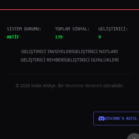
SİSTEM DURUMU:
TOPLAM SİNYAL:
GELİŞTİRİCİ:
AKTİF
139
9
GELIŞTIRICI TAVSIYELERI
GELIŞTIRICI NOTLARI
GELIŞTIRICI REHBERI
GELIŞTIRICI GÜNLÜKLERI
© 2026 Indie Atölye. Bir
Moonline Network
iştirakidir.
DİSCORD'A KATIL