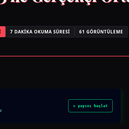
I
7 DAKIKA OKUMA SÜRESI
61 GÖRÜNTÜLEME
> yayını başlat
z