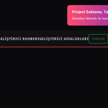
Projeni Saklama. Ya
Moonline Network ile hem
GELIŞTIRICI REHBERI
GELIŞTIRICI GÜNLÜKLERI
FORUM