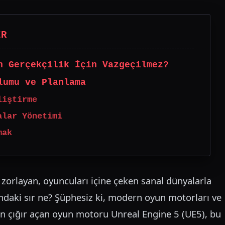
ER
n Gerçekçilik İçin Vazgeçilmez?
lumu ve Planlama
liştirme
alar Yönetimi
mak
 zorlayan, oyuncuları içine çeken sanal dünyalarla
sındaki sır ne? Şüphesiz ki, modern oyun motorları ve
es’in çığır açan oyun motoru Unreal Engine 5 (UE5), bu