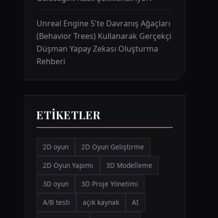
Unreal Engine 5'te Davranış Ağaçları
(Behavior Trees) Kullanarak Gerçekçi
Düşman Yapay Zekası Oluşturma
Rehberi
ETIKETLER
2D oyun
2D Oyun Geliştirme
2D Oyun Yapımı
3D Modelleme
3D oyun
3D Proje Yönetimi
A/B testi
açık kaynak
AI