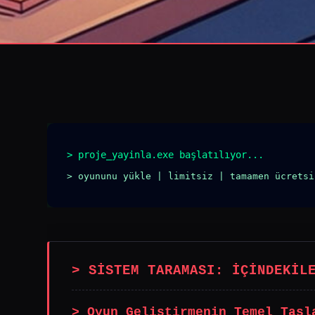
> proje_yayinla.exe başlatılıyor...
> oyununu yükle | limitsiz | tamamen ücretsi
> SİSTEM TARAMASI: İÇİNDEKİL
> Oyun Geliştirmenin Temel Taşl