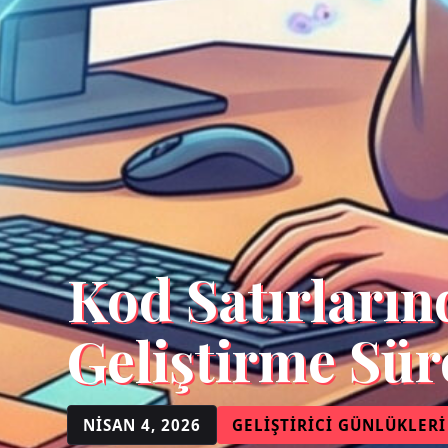
Kod Satırları
Geliştirme Sür
NISAN 4, 2026
GELIŞTIRICI GÜNLÜKLERI