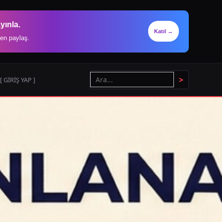
yınla.
Katıl →
en paylaş.
>
[ GİRİŞ YAP ]