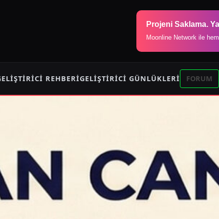
Projeni Saklama. Ya
Moonline Network ile hem
GELIŞTIRICI REHBERI
GELIŞTIRICI GÜNLÜKLERI
FORUM