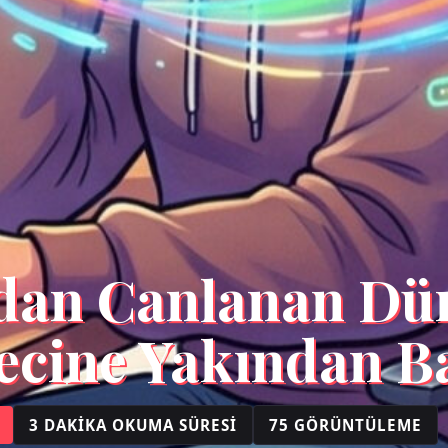
ndan Canlanan Dü
ecine Yakından B
3 DAKIKA OKUMA SÜRESI
75 GÖRÜNTÜLEME