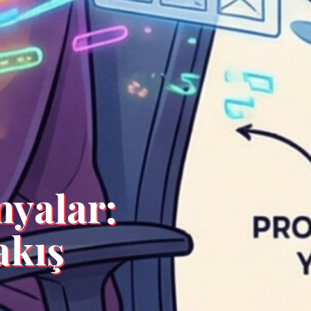
nyalar:
akış