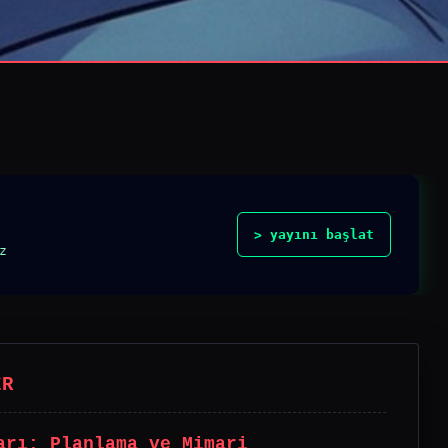
> yayını başlat
z
ER
arı: Planlama ve Mimari