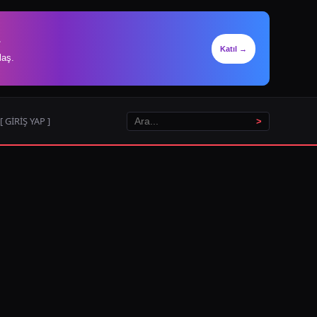
.
Katıl →
laş.
[ GİRİŞ YAP ]
>