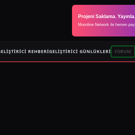
Projeni Saklama. Yayınla
Moonline Network ile hemen pay
GELIŞTIRICI REHBERI
GELIŞTIRICI GÜNLÜKLERI
FORUM