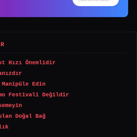
ER
st Hızı Önemlidir
anızdır
 Manipüle Edin
mo Festivali Değildir
semeyin
ulan Doğal Bağ
lık