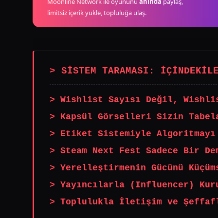
Moonline Network ile oyununu
anında
paylaş,
limitsiz içerik yükle, topluluğa ulaş.
> SİSTEM TARAMASI: İÇİNDEKİL
> Wishlist Sayısı Değil, Wishli
> Kapsül Görselleri Sizin Tabel
> Etiket Sistemiyle Algoritmayı
> Steam Next Fest Sadece Bir De
> Yerelleştirmenin Gücünü Küçüm
> Yayıncılarla (Influencer) Kur
> Toplulukla İletişim ve Şeffaf