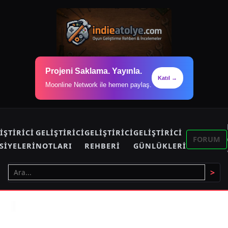
Projeni Saklama. Yayınla.
Katıl →
Moonline Network ile hemen paylaş.
IŞTIRICI
GELIŞTIRICI
GELIŞTIRICI
GELIŞTIRICI
FORUM
SIYELERI
NOTLARI
REHBERI
GÜNLÜKLERI
>