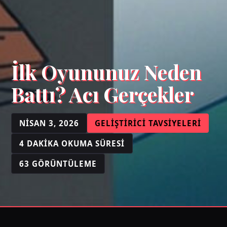
İlk Oyununuz Neden
Battı? Acı Gerçekler
NISAN 3, 2026
GELIŞTIRICI TAVSIYELERI
4 DAKIKA OKUMA SÜRESI
63 GÖRÜNTÜLEME