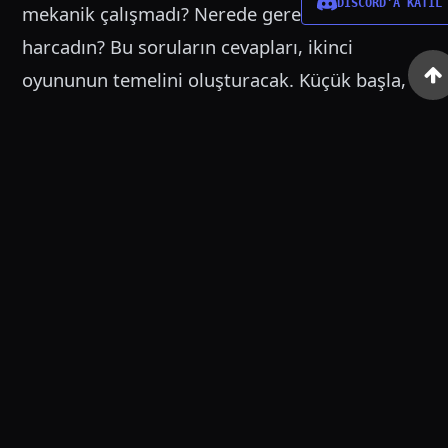
DİSCORD'A KATIL
mekanik çalışmadı? Nerede gereksiz vakit
harcadın? Bu soruların cevapları, ikinci
oyununun temelini oluşturacak. Küçük başla,
dikey kesit (vertical slice) oluştur ve oyununu
gerçekten bitirilebilir bir kapsamda tut. Büyük
hayaller kur ama ayakların her zaman yere
bassın. Unutma ki bugün devleşen indie
stüdyoların çoğu, ilk projelerinde hüsrana
uğramış ama pes etmemiş insanlardan
oluşuyor.
Eğer sen de benzer bir süreçten geçtiysen veya
şu an bir tıkanma noktasındaysan,
Moonline
Network
gibi platformlarda aktif olup diğer