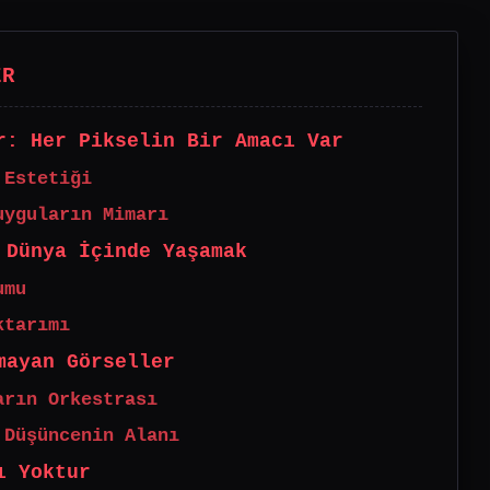
ER
r: Her Pikselin Bir Amacı Var
 Estetiği
uyguların Mimarı
 Dünya İçinde Yaşamak
umu
ktarımı
mayan Görseller
arın Orkestrası
 Düşüncenin Alanı
ı Yoktur