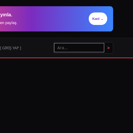
yınla.
Katıl →
en paylaş.
>
[ GİRİŞ YAP ]