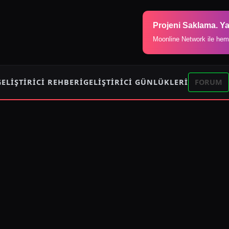
Projeni Saklama. Ya
Moonline Network ile hem
GELIŞTIRICI REHBERI
GELIŞTIRICI GÜNLÜKLERI
FORUM