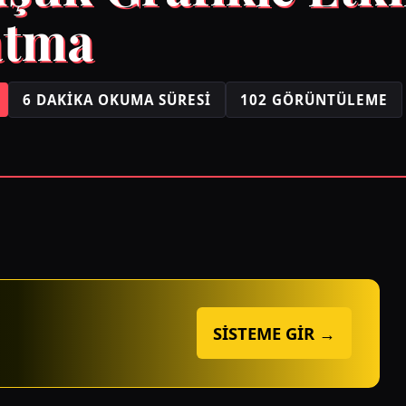
atma
6 DAKIKA OKUMA SÜRESI
102 GÖRÜNTÜLEME
SİSTEME GİR →