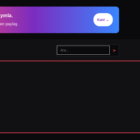
yınla.
Katıl →
en paylaş.
>