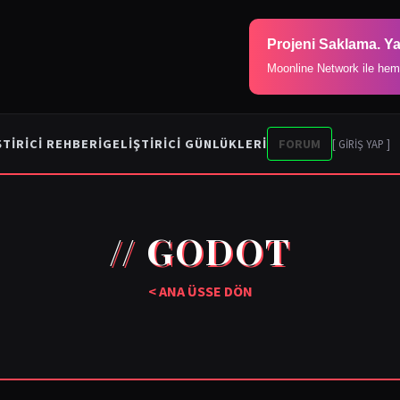
Projeni Saklama. Ya
Moonline Network ile hem
ŞTIRICI REHBERI
GELIŞTIRICI GÜNLÜKLERI
FORUM
[ GİRİŞ YAP ]
// GODOT
< ANA ÜSSE DÖN