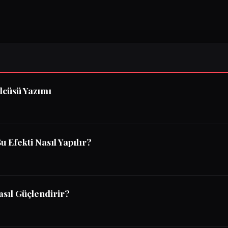
lcüsü Yazımı
u Efekti Nasıl Yapılır?
sıl Güçlendirir?