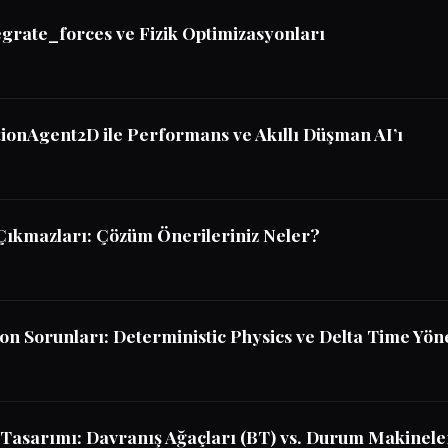
grate_forces ve Fizik Optimizasyonları
tionAgent2D ile Performans ve Akıllı Düşman AI’ı
Çıkmazları: Çözüm Önerileriniz Neler?
n Sorunları: Deterministic Physics ve Delta Time Yön
Tasarımı: Davranış Ağaçları (BT) vs. Durum Makinele