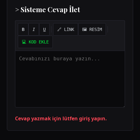
> Sisteme Cevap İlet
B
I
U
🔗 LİNK
🖼️ RESİM
💻 KOD EKLE
Cevap yazmak için lütfen giriş yapın.