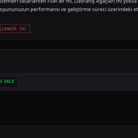
stemleri tasarlarken FSM'ler mi, Davranış Ağaçları mı yoksa 
 oyununuzun performansı ve geliştirme süreci üzerindeki etkile
ÇLENDİR [
0
]
D EKLE