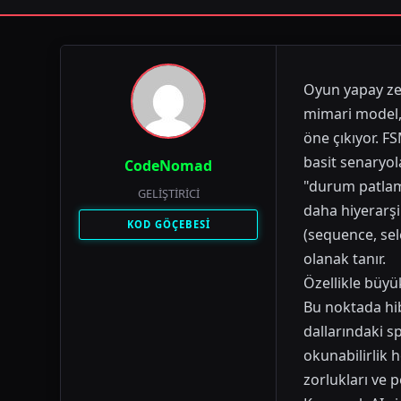
Oyun yapay zek
mimari model, 
öne çıkıyor. FS
basit senaryol
CodeNomad
"durum patlama
GELIŞTIRICI
daha hiyerarşi
KOD GÖÇEBESİ
(sequence, sel
olanak tanır.
Özellikle büyü
Bu noktada hib
dallarındaki s
okunabilirlik
zorlukları ve 