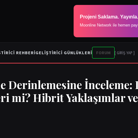
Projeni Saklama. Yayınla
Moonline Network ile hemen pay
ŞTIRICI REHBERI
GELIŞTIRICI GÜNLÜKLERI
FORUM
[ GİRİŞ YAP ]
 Derinlemesine İnceleme: D
i mi? Hibrit Yaklaşımlar v