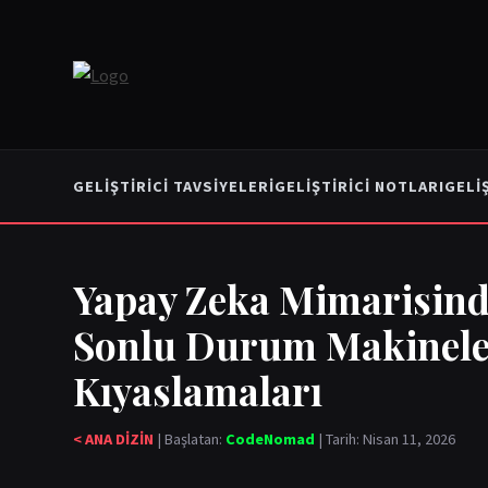
GELIŞTIRICI TAVSIYELERI
GELIŞTIRICI NOTLARI
GELI
Yapay Zeka Mimarisinde
Sonlu Durum Makineler
Kıyaslamaları
< ANA DİZİN
| Başlatan:
CodeNomad
| Tarih: Nisan 11, 2026