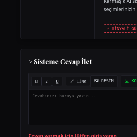
Karmaşık AI si
seçimlerinizin
⚡ SİNYALİ GÜ
> Sisteme Cevap İlet
🖼️ RESİM
💻 KO
B
I
U
🔗 LİNK
Cevap yazmak için lütfen giriş yapın.