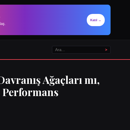
.
Katıl →
laş.
>
avranış Ağaçları mı,
e Performans