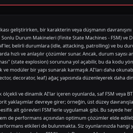
ası geliştirirken, bir karakterin veya düşmanın davranışını 
Sonlu Durum Makineleri (Finite State Machines - FSM) ve Da
M'ler, belirli durumlara (idle, attacking, patrolling) ve bu d
arda hızlı ve anlaşılır çözümler sunar. Ancak, durum sayısı a
sı" (state explosion) sorununa yol açabilir, bu da kodu yönet
k ve modüler bir yapı sunarak karmaşık AI'ları daha okunabilir
ector, decorator, leaf) ağaç yapısında düzenleyerek daha d
k ölçekli ve dinamik AI'lar içeren oyunlarda, saf FSM veya 
rit yaklaşımlar devreye girer; örneğin, üst düzey davranışla
pesifik alt görevleri FSM'lerle uygulamak gibi. Bu sayede her 
 hem de performans açısından optimum çözümler elde edileb
performans etkileri de bulunmakta. Siz oyunlarınızda hangi