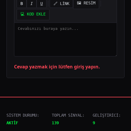
🖼️ RESİM
B
I
U
🔗 LİNK
💻 KOD EKLE
Cevap yazmak için lütfen giriş yapın.
SİSTEM DURUMU:
TOPLAM SİNYAL:
GELİŞTİRİCİ:
AKTİF
139
9