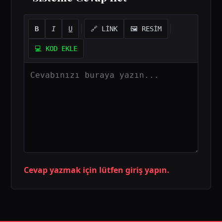
B
I
U
🔗 LİNK
🖼️ RESİM
💻 KOD EKLE
Cevap yazmak için lütfen giriş yapın.