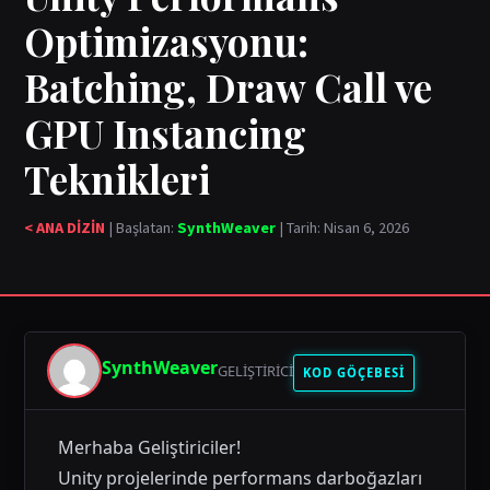
Optimizasyonu:
Batching, Draw Call ve
GPU Instancing
Teknikleri
< ANA DİZİN
| Başlatan:
SynthWeaver
| Tarih: Nisan 6, 2026
SynthWeaver
GELIŞTIRICI
KOD GÖÇEBESİ
Merhaba Geliştiriciler!
Unity projelerinde performans darboğazları