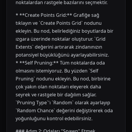
noktalardan rastgele bazılarını seçmektir.
* **Create Points Grid:** Grafiğe sağ
tıklayın ve `Create Points Grid` nodunu
ekleyin. Bu nod, belirlediğiniz boyutlarda bir
ızgara üzerinde noktalar oluşturur. `Grid
Extents` değerini artırarak zindanınızın
potansiyel büyüklüğünü ayarlayabilirsiniz.
* **Self Pruning:** Tüm noktalarda oda
olmasını istemiyoruz. Bu yüzden `Self
Pruning` nodunu ekleyin. Bu nod, birbirine
çok yakın olan noktaları eleyerek daha
seyrek ve rastgele bir dağılım sağlar.
`Pruning Type`'ı `Random` olarak ayarlayıp
`Random Chance` değerini değiştirerek oda
yoğunluğunu kontrol edebilirsiniz.
### Adım 2: Odaları "Spawn" Etmek