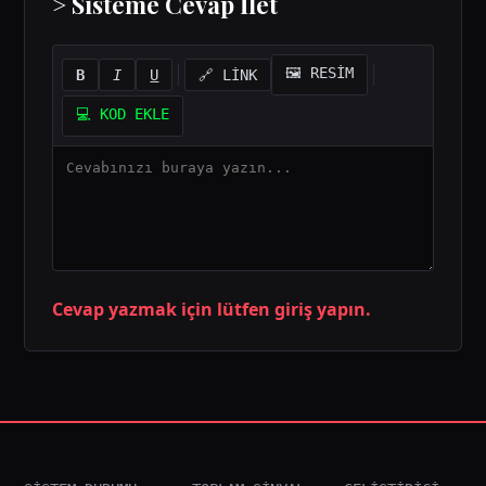
> Sisteme Cevap İlet
🖼️ RESİM
B
I
U
🔗 LİNK
💻 KOD EKLE
Cevap yazmak için lütfen giriş yapın.