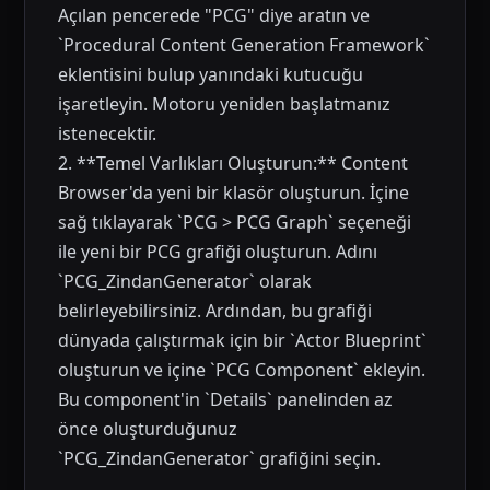
Açılan pencerede "PCG" diye aratın ve
`Procedural Content Generation Framework`
eklentisini bulup yanındaki kutucuğu
işaretleyin. Motoru yeniden başlatmanız
istenecektir.
2. **Temel Varlıkları Oluşturun:** Content
Browser'da yeni bir klasör oluşturun. İçine
sağ tıklayarak `PCG > PCG Graph` seçeneği
ile yeni bir PCG grafiği oluşturun. Adını
`PCG_ZindanGenerator` olarak
belirleyebilirsiniz. Ardından, bu grafiği
dünyada çalıştırmak için bir `Actor Blueprint`
oluşturun ve içine `PCG Component` ekleyin.
Bu component'in `Details` panelinden az
önce oluşturduğunuz
`PCG_ZindanGenerator` grafiğini seçin.