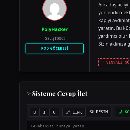
Arkadaşlar, iy
yönlendirmekti
kapıyı aydınlat
yaratın. Bu k
PolyHacker
yardımcı olur. 
GELIŞTIRICI
Sizin aklınıza 
KOD GÖÇEBESİ
⚡ SİNYALİ GÜ
> Sisteme Cevap İlet
🖼️ RESİM
💻 KO
B
I
U
🔗 LİNK