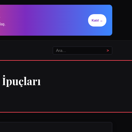
.
Katıl →
laş.
>
İpuçları