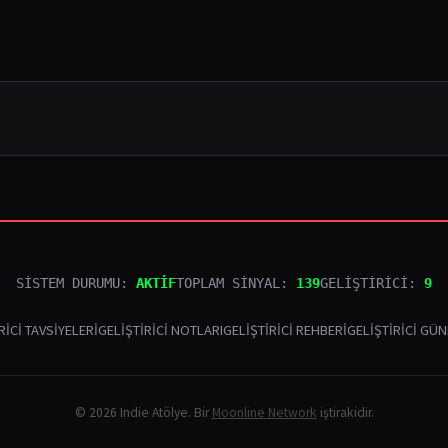
SİSTEM DURUMU:
AKTİF
TOPLAM SİNYAL:
139
GELİŞTİRİCİ:
9
RICI TAVSIYELERI
GELIŞTIRICI NOTLARI
GELIŞTIRICI REHBERI
GELIŞTIRICI GÜ
© 2026 Indie Atölye. Bir
Moonline Network
iştirakidir.