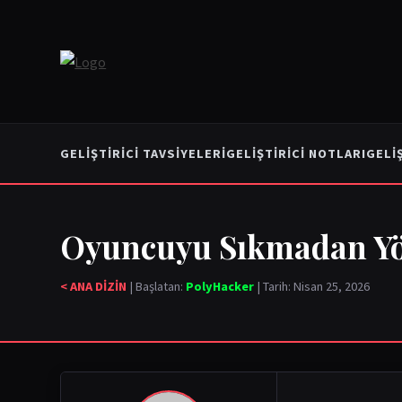
GELIŞTIRICI TAVSIYELERI
GELIŞTIRICI NOTLARI
GELI
Oyuncuyu Sıkmadan Yön
< ANA DİZİN
| Başlatan:
PolyHacker
| Tarih: Nisan 25, 2026