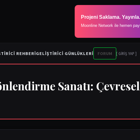
Projeni Saklama. Yayınla
Moonline Network ile hemen pay
ŞTIRICI REHBERI
GELIŞTIRICI GÜNLÜKLERI
FORUM
[ GİRİŞ YAP ]
lendirme Sanatı: Çevresel 