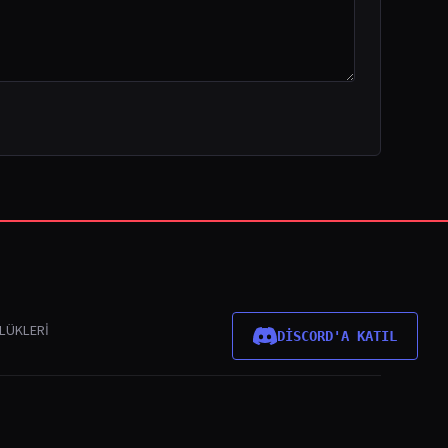
NLÜKLERI
DİSCORD'A KATIL