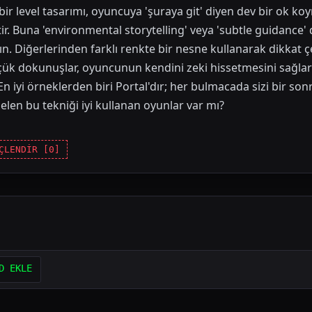
i bir level tasarımı, oyuncuya 'şuraya git' diyen dev bir ok k
r. Buna 'environmental storytelling' veya 'subtle guidance' d
ın. Diğerlerinden farklı renkte bir nesne kullanarak dikkat çek
üçük dokunuşlar, oyuncunun kendini zeki hissetmesini sağla
En iyi örneklerden biri Portal'dır; her bulmacada sizi bir son
gelen bu tekniği iyi kullanan oyunlar var mı?
ÇLENDİR [
0
]
D EKLE