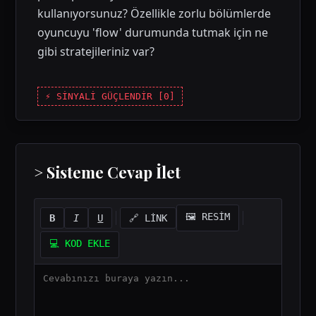
kullanıyorsunuz? Özellikle zorlu bölümlerde
oyuncuyu 'flow' durumunda tutmak için ne
gibi stratejileriniz var?
⚡ SİNYALİ GÜÇLENDİR [
0
]
> Sisteme Cevap İlet
🖼️ RESİM
B
I
U
🔗 LİNK
💻 KOD EKLE