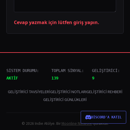
Cevap yazmak için lütfen giriş yapın.
SİSTEM DURUMU:
TOPLAM SİNYAL:
GELİŞTİRİCİ:
AKTİF
139
9
GELIŞTIRICI TAVSIYELERI
GELIŞTIRICI NOTLARI
GELIŞTIRICI REHBERI
GELIŞTIRICI GÜNLÜKLERI
DİSCORD'A KATIL
© 2026 Indie Atölye. Bir
Moonline Network
iştirakidir.