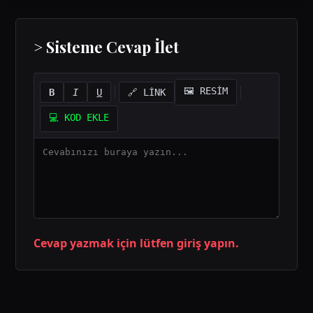
> Sisteme Cevap İlet
🖼️ RESİM
B
I
U
🔗 LİNK
💻 KOD EKLE
Cevap yazmak için lütfen giriş yapın.