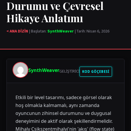
Durumu ve Çevresel
Hikaye Anlatımı
< ANA DİZİN
| Başlatan:
SynthWeaver
| Tarih: Nisan 6, 2026
SynthWeaver
GELIŞTIRICI
KOD GÖÇEBESİ
Etkili bir level tasarımı, sadece görsel olarak
hoş olmakla kalmamalı, aynı zamanda
oyuncunun zihinsel durumunu ve duygusal
deneyimini de aktif olarak şekillendirmelidir.
Mihaly Csikszentmihalyi'nin 'akış' (flow state)