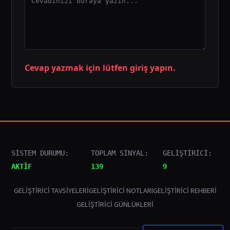
Cevap yazmak için lütfen giriş yapın.
SİSTEM DURUMU:
TOPLAM SİNYAL:
GELİŞTİRİCİ:
AKTİF
139
9
GELIŞTIRICI TAVSIYELERI
GELIŞTIRICI NOTLARI
GELIŞTIRICI REHBERI
GELIŞTIRICI GÜNLÜKLERI