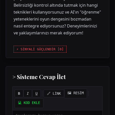
Belirsizliği kontrol altında tutmak için hangi
teknikleri kullanıyorsunuz ve AI'ın "öğrenme"
yeteneklerini oyun dengesini bozmadan
nasıl entegre ediyorsunuz? Deneyimlerinizi
ve yaklaşımlarınızı merak ediyorum!
⚡ SİNYALİ GÜÇLENDİR [
0
]
> Sisteme Cevap İlet
🖼️ RESİM
B
I
U
🔗 LİNK
💻 KOD EKLE