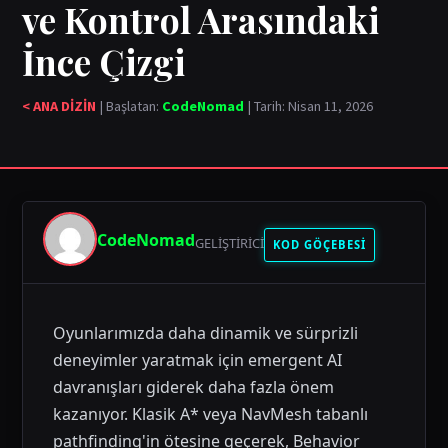
ve Kontrol Arasındaki
İnce Çizgi
< ANA DİZİN
| Başlatan:
CodeNomad
| Tarih: Nisan 11, 2026
CodeNomad
GELIŞTIRICI
KOD GÖÇEBESİ
Oyunlarımızda daha dinamik ve sürprizli
deneyimler yaratmak için emergent AI
davranışları giderek daha fazla önem
kazanıyor. Klasik A* veya NavMesh tabanlı
pathfinding'in ötesine geçerek, Behavior