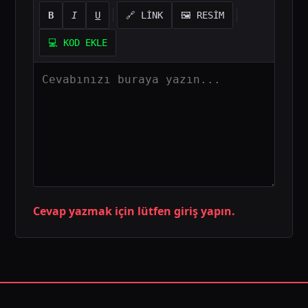
B
I
U
🔗 LİNK
🖼️ RESİM
💻 KOD EKLE
Cevap yazmak için lütfen giriş yapın.