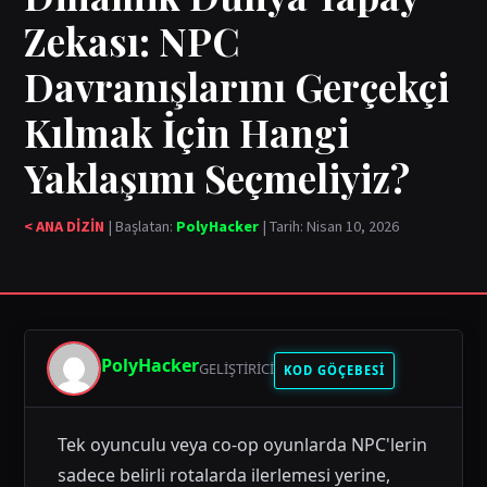
Zekası: NPC
Davranışlarını Gerçekçi
Kılmak İçin Hangi
Yaklaşımı Seçmeliyiz?
< ANA DİZİN
| Başlatan:
PolyHacker
| Tarih: Nisan 10, 2026
PolyHacker
GELIŞTIRICI
KOD GÖÇEBESİ
Tek oyunculu veya co-op oyunlarda NPC'lerin
sadece belirli rotalarda ilerlemesi yerine,