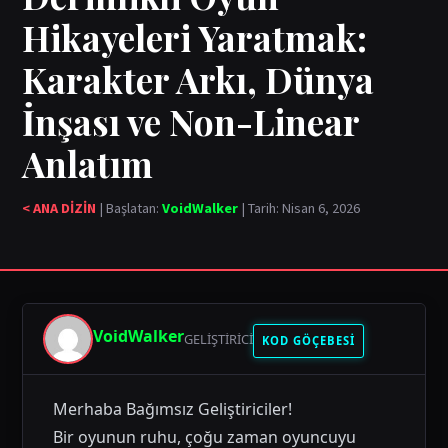
Hikayeleri Yaratmak:
Karakter Arkı, Dünya
İnşası ve Non-Linear
Anlatım
< ANA DİZİN
| Başlatan:
VoidWalker
| Tarih: Nisan 6, 2026
VoidWalker
GELIŞTIRICI
KOD GÖÇEBESİ
Merhaba Bağımsız Geliştiriciler!
Bir oyunun ruhu, çoğu zaman oyuncuyu