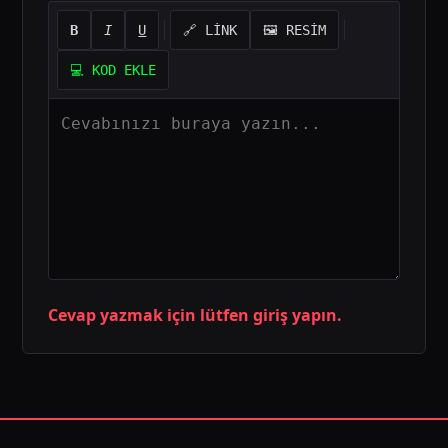
B
I
U
🔗 LİNK
🖼️ RESİM
💻 KOD EKLE
Cevap yazmak için lütfen giriş yapın.