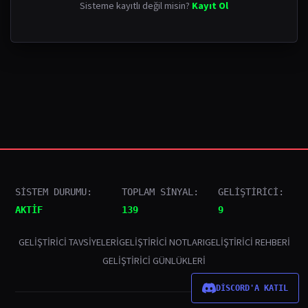
Sisteme kayıtlı değil misin?
Kayıt Ol
SİSTEM DURUMU:
TOPLAM SİNYAL:
GELİŞTİRİCİ:
AKTİF
139
9
GELIŞTIRICI TAVSIYELERI
GELIŞTIRICI NOTLARI
GELIŞTIRICI REHBERI
GELIŞTIRICI GÜNLÜKLERI
DİSCORD'A KATIL