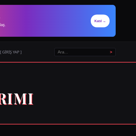
.
Katıl →
laş.
[ GİRİŞ YAP ]
>
RIMI