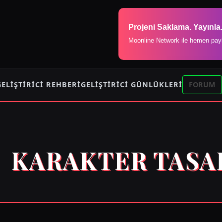
Projeni Saklama. Yayınla
Moonline Network ile hemen pay
GELIŞTIRICI REHBERI
GELIŞTIRICI GÜNLÜKLERI
FORUM
KARAKTER TASA